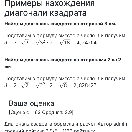
Примеры нахождения
диагонали квадрата
Найдем диагональ квадрата со стороной 3 см.
d=
Подставим в формулу вместо a число 3 и получим
\cd
2
d
=
3
⋅
2
=
3
⋅
2
=
1
8
=
4
,
2
4
2
6
4
\sq
=
Найдем диагональ квадрата со сторонами 2 на 2
\s
см.
\c
=
d=
Подставим в формулу вместо a число 3 и получим
\s
\sq
2
d
=
2
⋅
2
=
2
⋅
2
=
8
=
2
,
8
2
8
4
2
7
=
=
4,
\s
Ваша оценка
\c
=
[Оценок: 1163 Средняя: 2.9]
\sq
Диагональ квадрата формула и расчет
Автор admin
=
средний рейтинг
2.9
/
5
-
1163
рейтинги