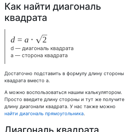
Как найти диагональ
квадрата
d=a
d
=
a
⋅
2
\cdot
d — диагональ квадрата
a — сторона квадрата
\sqrt{2}
Достаточно подставить в формулу длину стороны
квадрата вместо a.
А можно воспользоваться нашим калькулятором.
Просто введите длину стороны и тут же получите
длину диагонали квадрата. У нас также можно
найти диагональ прямоугольника
.
Диагональ квадрата