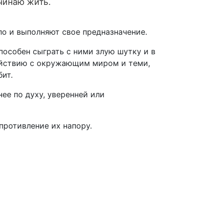
чинаю жить.
ло и выполняют свое предназначение.
особен сыграть с ними злую шутку и в
ействию с окружающим миром и теми,
бит.
ее по духу, уверенней или
противление их напору.