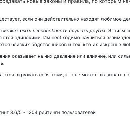
создавать новые законы и правила, по которым на
ществует, если они действительно находят любимое де
в может быть неспособность слушать других.
Эгоизм сп
таются одинокими. Им необходимо научиться взаимод
ется близких родственников и тех, кто их искренне лю
ния оказывает на них давление или влияние, или сильн
ь.
раются окружать себя теми, кто не может оказывать со
тинг
3.6
/
5
-
1304
рейтинги пользователей