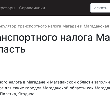
ераторы
Справочники
ькулятор транспортного налога Магадан и Магаданская
анспортного налога Ма
ласть
ого налога в Магадане и Магаданской области заполни
г для таких городов Магаданской области как Магадан
 Палатка, Ягодное