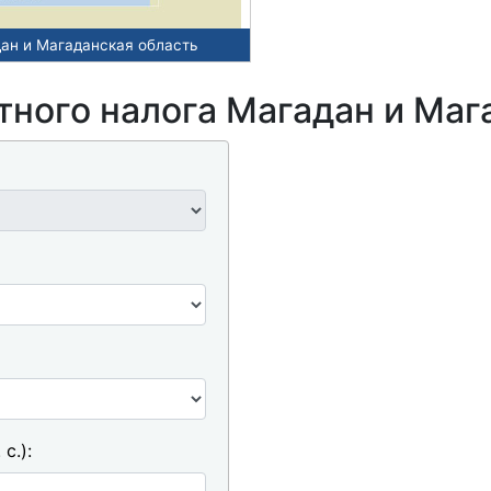
дан и Магаданская область
тного налога Магадан и Маг
с.):