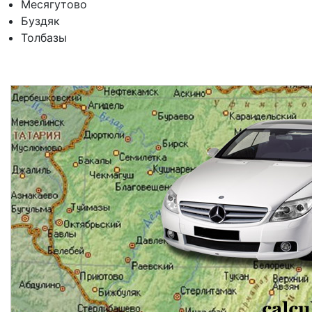
Месягутово
Буздяк
Толбазы