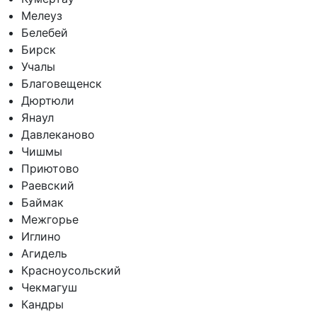
Мелеуз
Белебей
Бирск
Учалы
Благовещенск
Дюртюли
Янаул
Давлеканово
Чишмы
Приютово
Раевский
Баймак
Межгорье
Иглино
Агидель
Красноусольский
Чекмагуш
Кандры